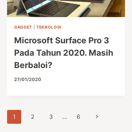
GADGET
|
TEKNOLOGI
Microsoft Surface Pro 3
Pada Tahun 2020. Masih
Berbaloi?
27/01/2020
Page
Next
1
2
3
…
6
navigation
Page